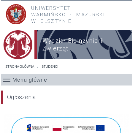
Przejdź do treści
Przejdź do menu głównego
UNIWERSYTET
WARMIŃSKO
-
MAZURSKI
W OLSZTYNIE
Wydział Bioinżynierii
Zwierząt
STRONA GŁÓWNA
STUDENCI
Jesteś tutaj
Menu główne
Ogłoszenia