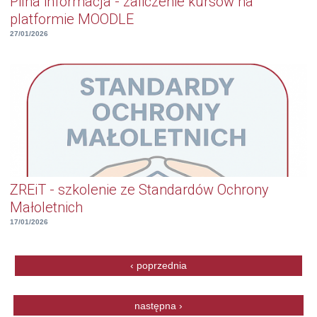
Pilna informacja - zaliczenie kursów na
platformie MOODLE
27/01/2026
ZREiT - szkolenie ze Standardów Ochrony
Małoletnich
17/01/2026
Strony
‹ poprzednia
następna ›