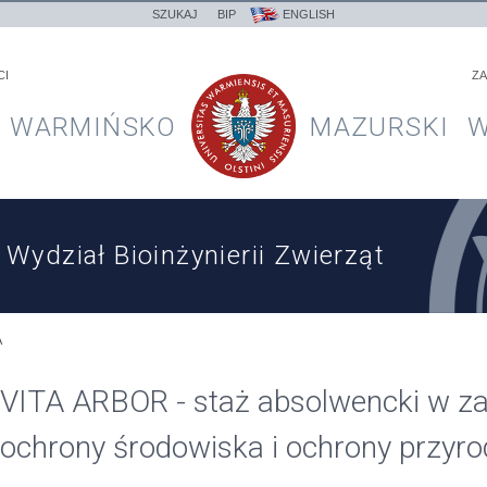
SZUKAJ
BIP
ENGLISH
CI
ZA
WARMIŃSKO
MAZURSKI
W
Wydział Bioinżynierii Zwierząt
A
VITA ARBOR - staż absolwencki w za
ochrony środowiska i ochrony przyro