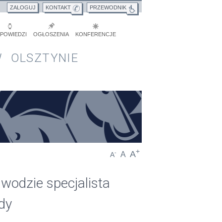
ZALOGUJ
KONTAKT
PRZEWODNIK
POWIEDZI
OGŁOSZENIA
KONFERENCJE
 OLSZTYNIE
+
A
-
A
A
wodzie specjalista
dy