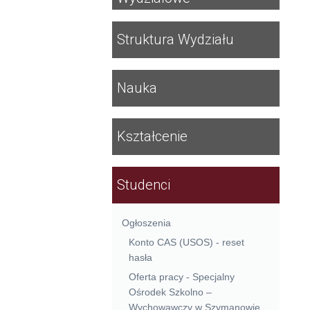
Struktura Wydziału
Nauka
Kształcenie
Studenci
Ogłoszenia
Konto CAS (USOS) - reset
hasła
Oferta pracy - Specjalny
Ośrodek Szkolno –
Wychowawczy w Szymanowie