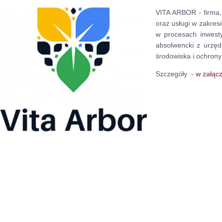
VITA ARBOR - firma, 
oraz usługi w zakres
w procesach inwest
absolwencki z urzęd
środowiska i ochrony
Szczegóły -
w załąc