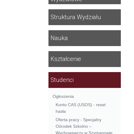
Struktura Wydziału
Nauka
Kształcenie
Studenci
Ogłoszenia
Konto CAS (USOS) - reset
hasła
Oferta pracy - Specjalny
Ośrodek Szkolno –
Wychowawczy w Szymanowie