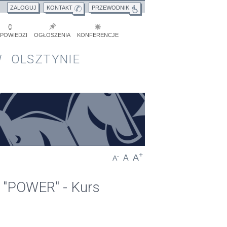
ZALOGUJ
KONTAKT
PRZEWODNIK
POWIEDZI
OGŁOSZENIA
KONFERENCJE
 OLSZTYNIE
+
A
-
A
A
u "POWER" - Kurs