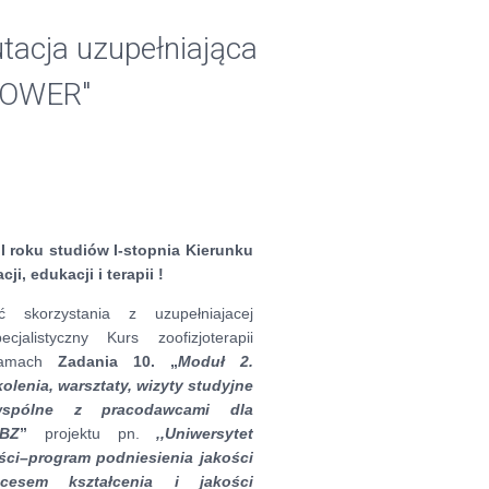
rutacja uzupełniająca
"POWER"
I roku studiów I-stopnia Kierunku
ji, edukacji i terapii !
ść skorzystania z uzupełniajacej
cjalistyczny Kurs zoofizjoterapii
 ramach
Zadania 10.
„
Moduł 2.
olenia, warsztaty, wizyty studyjne
wspólne z pracodawcami dla
WBZ
”
projektu pn.
,,Uniwersytet
ści–program podniesienia jakości
ocesem kształcenia i jakości