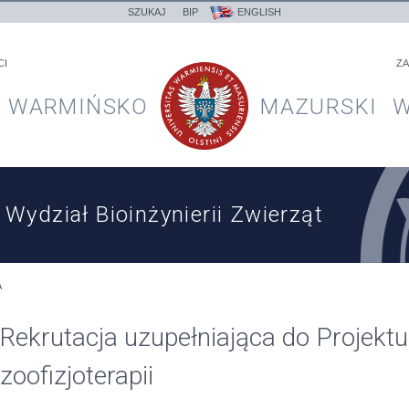
SZUKAJ
BIP
ENGLISH
CI
ZA
WARMIŃSKO
MAZURSKI
W
Wydział Bioinżynierii Zwierząt
A
Rekrutacja uzupełniająca do Projekt
zoofizjoterapii