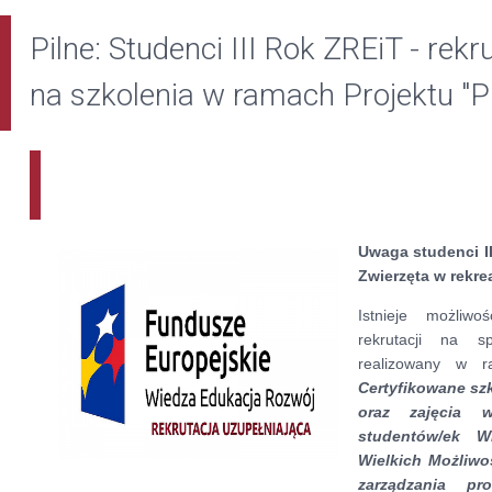
Pilne: Studenci III Rok ZREiT - rek
na szkolenia w ramach Projektu 
Uwaga studenci II
Zwierzęta w rekreac
Istnieje możliwo
rekrutacji na spe
realizowany w
Certyfikowane szk
oraz zajęcia 
studentów/ek 
Wielkich Możliwo
zarządzania pr