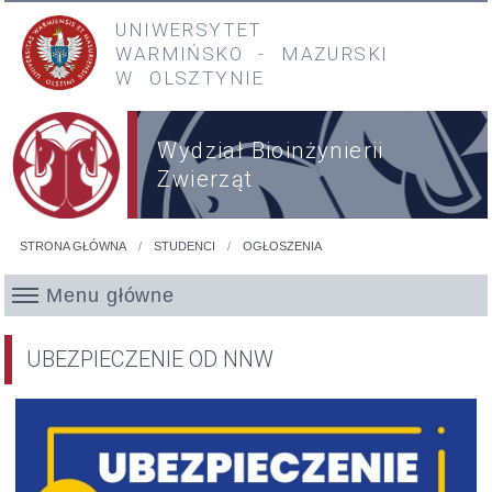
Przejdź do treści
Przejdź do menu głównego
UNIWERSYTET
WARMIŃSKO
-
MAZURSKI
W OLSZTYNIE
Wydział Bioinżynierii
Zwierząt
STRONA GŁÓWNA
STUDENCI
OGŁOSZENIA
Jesteś tutaj
Menu główne
UBEZPIECZENIE OD NNW