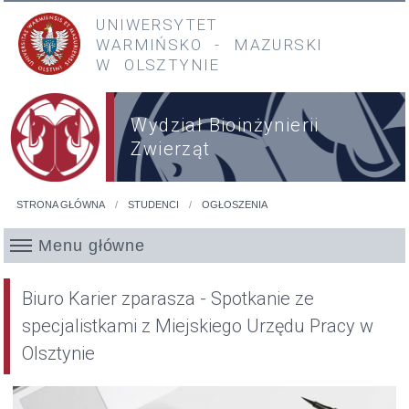
Przejdź do treści
Przejdź do menu głównego
UNIWERSYTET
WARMIŃSKO
-
MAZURSKI
W OLSZTYNIE
Wydział Bioinżynierii
Zwierząt
STRONA GŁÓWNA
STUDENCI
OGŁOSZENIA
Jesteś tutaj
Menu główne
Biuro Karier zparasza - Spotkanie ze
specjalistkami z Miejskiego Urzędu Pracy w
Olsztynie