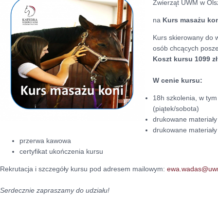
Zwierząt UWM w Olsz
na
Kurs masażu ko
Kurs skierowany do w
osób chcących poszer
Koszt kursu 1099 zł
W cenie kursu:
18h szkolenia, w tym 
(piątek/sobota)
drukowane materiały
drukowane materiały
przerwa kawowa
certyfikat ukończenia kursu
Rekrutacja i szczegóły kursu pod adresem mailowym:
ewa.wadas@uwm
Serdecznie zapraszamy do udziału!