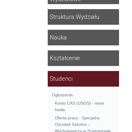
Struktura Wydziału
Nauka
Kształcenie
Studenci
Ogłoszenia
Konto CAS (USOS) - reset
hasła
Oferta pracy - Specjalny
Ośrodek Szkolno –
Wychowawczy w Szymanowie