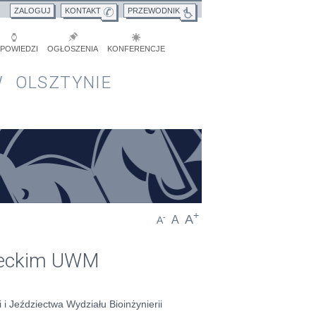
ZALOGUJ
KONTAKT
PRZEWODNIK
POWIEDZI
OGŁOSZENIA
KONFERENCJE
 OLSZTYNIE
+
A
-
A
A
zieckim UWM
 i Jeździectwa Wydziału Bioinżynierii