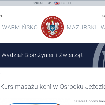
SZUKAJ
BIP
ENGLISH
CI
ZA
WARMIŃSKO
MAZURSKI
W
Wydział Bioinżynierii Zwierząt
A
Kurs masażu koni w Ośrodku Jeźd
Katedra Hodowli Koni