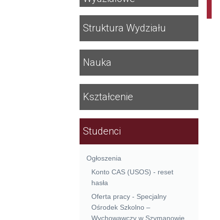
Struktura Wydziału
Nauka
Kształcenie
Studenci
Ogłoszenia
Konto CAS (USOS) - reset
hasła
Oferta pracy - Specjalny
Ośrodek Szkolno –
Wychowawczy w Szymanowie