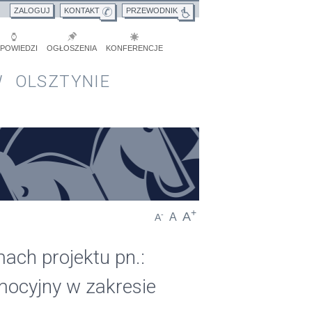
ZALOGUJ
KONTAKT
PRZEWODNIK
POWIEDZI
OGŁOSZENIA
KONFERENCJE
 OLSZTYNIE
+
A
-
A
A
ch projektu pn.:
mocyjny w zakresie