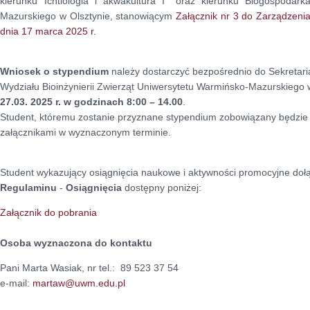
kierunku Ichtiologia i akwakultura I° oraz kierunku Biogospodar
Mazurskiego w Olsztynie, stanowiącym
Załącznik nr 3 do Zarządzeni
dnia 17 marca 2025 r.
Wniosek o stypendium
należy dostarczyć bezpośrednio do Sekretariat
Wydziału Bioinżynierii Zwierząt Uniwersytetu Warmińsko-Mazurskiego 
27.03. 2025 r. w godzinach 8:00 – 14.00
.
Student, któremu zostanie przyznane stypendium zobowiązany będzie
załącznikami w wyznaczonym terminie.
Student wykazujący osiągnięcia naukowe i aktywności promocyjne do
Regulaminu
-
Osiągnięcia
dostępny poniżej:
Załącznik do pobrania
Osoba wyznaczona do kontaktu
Pani Marta Wasiak, nr tel.: 89 523 37 54
e-mail:
martaw@uwm.edu.pl