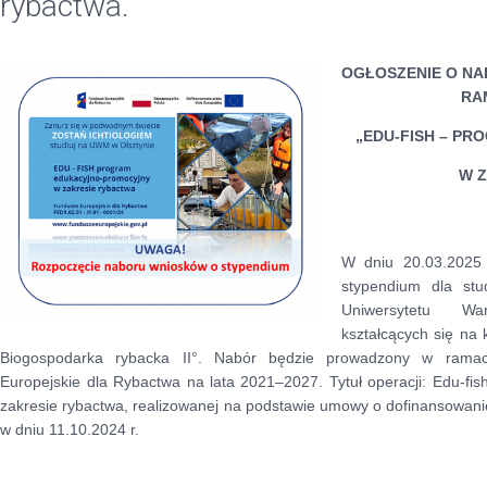
rybactwa.”
OGŁOSZENIE O N
RA
„EDU-FISH – P
W 
W dniu 20.03.2025 
stypendium dla stud
Uniwersytetu Wa
kształcących się na k
Biogospodarka rybacka II°. Nabór będzie prowadzony w rama
Europejskie dla Rybactwa na lata 2021–2027. Tytuł operacji: Edu-f
zakresie rybactwa, realizowanej na podstawie umowy o dofinansowani
w dniu 11.10.2024 r.