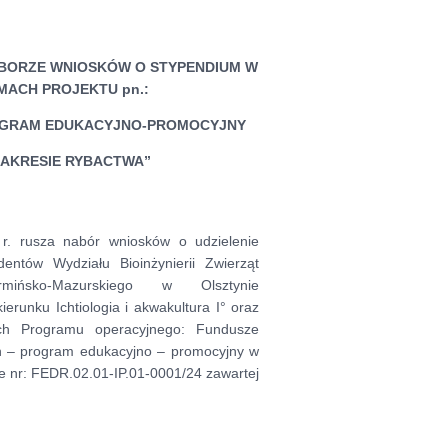
ABORZE WNIOSKÓW O STYPENDIUM W
MACH PROJEKTU pn.:
ROGRAM EDUKACYJNO-PROMOCYJNY
ZAKRESIE RYBACTWA”
r. rusza nabór wniosków o udzielenie
entów Wydziału Bioinżynierii Zwierząt
rmińsko-Mazurskiego w Olsztynie
ierunku Ichtiologia i akwakultura I° oraz
ch Programu operacyjnego: Fundusze
ish – program edukacyjno – promocyjny w
e nr: FEDR.02.01-IP.01-0001/24 zawartej