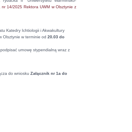
ka rybacka II° Uniwersytetu Warmińsko-
a nr 14/2025 Rektora UWM w Olsztynie z
u Katedry Ichtiologii i Akwakultury
w Olsztynie w terminie od
20.03 do
 podpisać umowę stypendialną wraz z
łącza do wniosku
Załącznik nr 1a
do