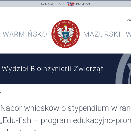
SZUKAJ
BIP
ENGLISH
CI
ZA
WARMIŃSKO
MAZURSKI
W
Wydział Bioinżynierii Zwierząt
A
Nabór wniosków o stypendium w rama
„Edu-fish – program edukacyjno-pro