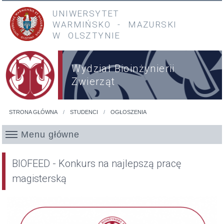
Przejdź do treści
Przejdź do menu głównego
UNIWERSYTET
WARMIŃSKO
-
MAZURSKI
W OLSZTYNIE
Wydział Bioinżynierii
Zwierząt
STRONA GŁÓWNA
STUDENCI
OGŁOSZENIA
Jesteś tutaj
Menu główne
BIOFEED - Konkurs na najlepszą pracę
magisterską