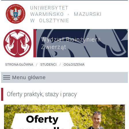
Przejdź do treści
Przejdź do menu głównego
UNIWERSYTET
WARMIŃSKO
-
MAZURSKI
W OLSZTYNIE
Wydział Bioinżynierii
Zwierząt
STRONA GŁÓWNA
STUDENCI
OGŁOSZENIA
Jesteś tutaj
Menu główne
Oferty praktyk, staży i pracy