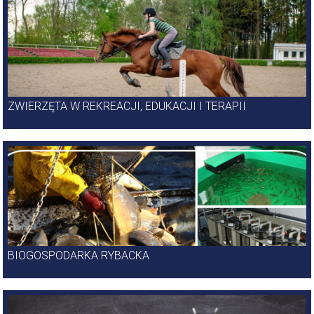
ZWIERZĘTA W REKREACJI, EDUKACJI I TERAPII
BIOGOSPODARKA RYBACKA