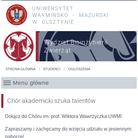
Przejdź do treści
Przejdź do menu głównego
UNIWERSYTET
WARMIŃSKO
-
MAZURSKI
W OLSZTYNIE
Wydział Bioinżynierii
Zwierząt
STRONA GŁÓWNA
STUDENCI
OGŁOSZENIA
Jesteś tutaj
Menu główne
Chór akademicki szuka talentów
Dołącz do Chóru im. prof. Wiktora Wawrzyczka UWM!
Zapraszamy i zachęcamy do wzięcia udziału w jesiennym
naborze!