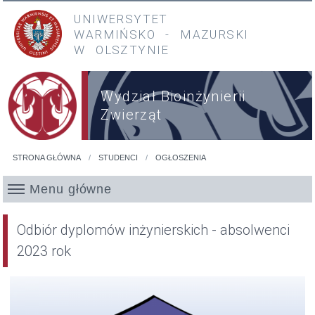
Przejdź do treści
Przejdź do menu głównego
UNIWERSYTET
WARMIŃSKO
-
MAZURSKI
W OLSZTYNIE
Wydział Bioinżynierii
Zwierząt
STRONA GŁÓWNA
STUDENCI
OGŁOSZENIA
Jesteś tutaj
Menu główne
Odbiór dyplomów inżynierskich - absolwenci
2023 rok