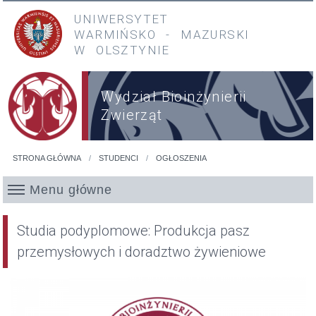
Przejdź do treści
Przejdź do menu głównego
UNIWERSYTET
WARMIŃSKO
-
MAZURSKI
W OLSZTYNIE
Wydział Bioinżynierii
Zwierząt
STRONA GŁÓWNA
STUDENCI
OGŁOSZENIA
Jesteś tutaj
Menu główne
Studia podyplomowe: Produkcja pasz
przemysłowych i doradztwo żywieniowe