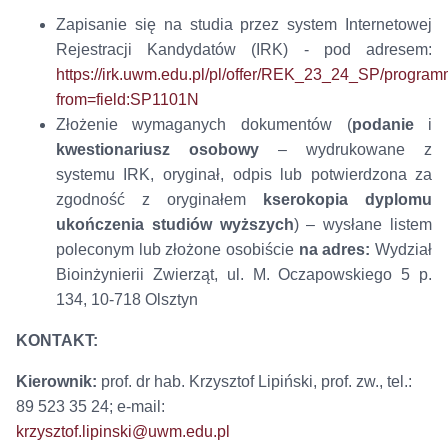
Zapisanie się na studia przez system Internetowej
Rejestracji Kandydatów (IRK) - pod adresem:
https://irk.uwm.edu.pl/pl/offer/REK_23_24_SP/progr
from=field:SP1101N
Złożenie wymaganych dokumentów (
podanie
i
kwestionariusz osobowy
– wydrukowane z
systemu IRK, oryginał, odpis lub potwierdzona za
zgodność z oryginałem
kserokopia dyplomu
ukończenia studiów wyższych
) – wysłane listem
poleconym lub złożone osobiście
na adres:
Wydział
Bioinżynierii Zwierząt, ul. M. Oczapowskiego 5 p.
134, 10-718 Olsztyn
KONTAKT:
Kierownik:
prof. dr hab. Krzysztof Lipiński, prof. zw., tel.:
89 523 35 24; e-mail:
krzysztof.lipinski@uwm.edu.pl