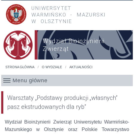
Przejdź do treści
Przejdź do menu głównego
UNIWERSYTET
WARMIŃSKO
-
MAZURSKI
W OLSZTYNIE
Wydział Bioinżynierii
Zwierząt
STRONA GŁÓWNA
O WYDZIALE
AKTUALNOŚCI
Jesteś tutaj
Menu główne
Warsztaty „Podstawy produkcji „własnych”
pasz ekstrudowanych dla ryb”
Wydział Bioinżynierii Zwierząt Uniwersytetu Warmińsko-
Mazurskiego w Olsztynie oraz Polskie Towarzystwo