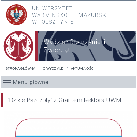
Przejdź do treści
Przejdź do menu głównego
UNIWERSYTET
WARMIŃSKO
-
MAZURSKI
W OLSZTYNIE
Wydział Bioinżynierii
Zwierząt
STRONA GŁÓWNA
O WYDZIALE
AKTUALNOŚCI
Jesteś tutaj
Menu główne
"Dzikie Pszczoły" z Grantem Rektora UWM