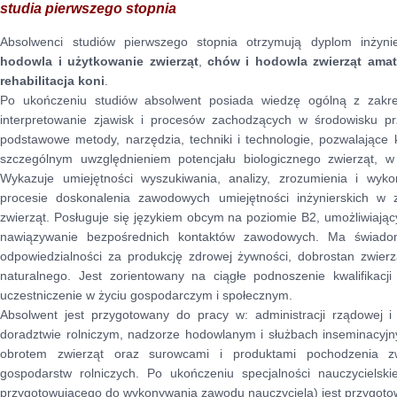
studia pierwszego stopnia
Absolwenci studiów pierwszego stopnia otrzymują dyplom inżyni
hodowla i użytkowanie zwierząt
,
chów i hodowla zwierząt amat
rehabilitacja koni
.
Po ukończeniu studiów absolwent posiada wiedzę ogólną z zakr
interpretowanie zjawisk i procesów zachodzących w środowisku pr
podstawowe metody, narzędzia, techniki i technologie, pozwalające 
szczególnym uwzględnieniem potencjału biologicznego zwierząt, w
Wykazuje umiejętności wyszukiwania, analizy, zrozumienia i wyko
procesie doskonalenia zawodowych umiejętności inżynierskich w 
zwierząt. Posługuje się językiem obcym na poziomie B2, umożliwiający
nawiązywanie bezpośrednich kontaktów zawodowych. Ma świado
odpowiedzialności za produkcję zdrowej żywności, dobrostan zwierz
naturalnego. Jest zorientowany na ciągłe podnoszenie kwalifikac
uczestniczenie w życiu gospodarczym i społecznym.
Absolwent jest przygotowany do pracy w: administracji rządowej 
doradztwie rolniczym, nadzorze hodowlanym i służbach inseminacyjn
obrotem zwierząt oraz surowcami i produktami pochodzenia z
gospodarstw rolniczych. Po ukończeniu specjalności nauczycielski
przygotowującego do wykonywania zawodu nauczyciela) jest przygotow