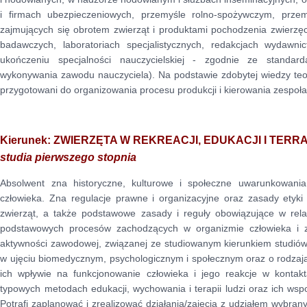
i firmach ubezpieczeniowych, przemyśle rolno-spożywczym, prze
zajmujących się obrotem zwierząt i produktami pochodzenia zwier
badawczych, laboratoriach specjalistycznych, redakcjach wydawni
ukończeniu specjalności nauczycielskiej - zgodnie ze standar
wykonywania zawodu nauczyciela). Na podstawie zdobytej wiedzy teore
przygotowani do organizowania procesu produkcji i kierowania zespoła
Kierunek: ZWIERZĘTA W REKREACJI, EDUKACJI I TERRA
studia pierwszego stopnia
Absolwent zna historyczne, kulturowe i społeczne uwarunkowania
człowieka. Zna regulacje prawne i organizacyjne oraz zasady etyki
zwierząt, a także podstawowe zasady i reguły obowiązujące w rel
podstawowych procesów zachodzących w organizmie człowieka i zw
aktywności zawodowej, związanej ze studiowanym kierunkiem studiów
w ujęciu biomedycznym, psychologicznym i społecznym oraz o rodzaja
ich wpływie na funkcjonowanie człowieka i jego reakcje w kontak
typowych metodach edukacji, wychowania i terapii ludzi oraz ich wsp
Potrafi zaplanować i zrealizować działania/zajęcia z udziałem wybrany