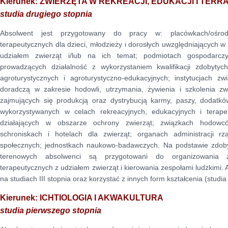
Kierunek: ZWIERZĘTA W REKREACJI, EDUKACJI I TERRA
studia drugiego stopnia
Absolwent jest przygotowany do pracy w: placówkach/ośrodk
terapeutycznych dla dzieci, młodzieży i dorosłych uwzględniających w 
udziałem zwierząt i/lub na ich temat; podmiotach gospodarczy
prowadzących działalność z wykorzystaniem kwalifikacji zdobyty
agroturystycznych i agroturystyczno-edukacyjnych; instytucjach zw
doradczą w zakresie hodowli, utrzymania, żywienia i szkolenia zw
zajmujących się produkcją oraz dystrybucją karmy, paszy, dodatk
wykorzystywanych w celach rekreacyjnych, edukacyjnych i terapeu
działających w obszarze ochrony zwierząt; związkach hodowcó
schroniskach i hotelach dla zwierząt; organach administracji r
społecznych; jednostkach naukowo-badawczych. Na podstawie zdobyte
terenowych absolwenci są przygotowani do organizowania za
terapeutycznych z udziałem zwierząt i kierowania zespołami ludzkimi
na studiach III stopnia oraz korzystać z innych form kształcenia (studi
Kierunek: ICHTIOLOGIA I AKWAKULTURA
studia pierwszego stopnia