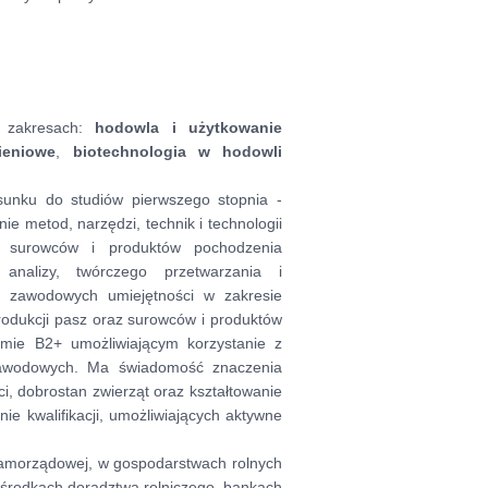
w zakresach:
hodowla i użytkowanie
ieniowe
,
biotechnologia w hodowli
unku do studiów pierwszego stopnia -
e metod, narzędzi, technik i technologii
ci surowców i produktów pochodzenia
 analizy, twórczego przetwarzania i
a zawodowych umiejętności w zakresie
rodukcji pasz oraz surowców i produktów
mie B2+ umożliwiającym korzystanie z
 zawodowych. Ma świadomość znaczenia
i, dobrostan zwierząt oraz kształtowanie
ie kwalifikacji, umożliwiających aktywne
 samorządowej, w gospodarstwach rolnych
ośrodkach doradztwa rolniczego, bankach