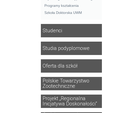
Programy kształcenia
Szkoła Doktorska UWM
Studenci
Studia podyplomowe
Oferta dla szkół
Polskie Towarzystwo
Zootechniczne
Projekt „Regionalna
Inicjatywa Doskonałości”