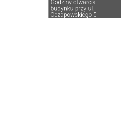
Godziny otwarcia
budynku przy ul.
Oczapowskiego 5