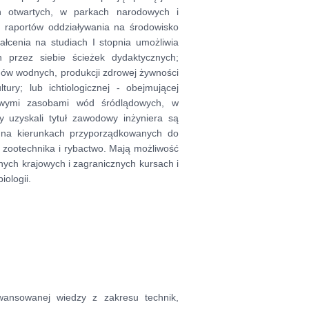
h otwartych, w parkach narodowych i
a raportów oddziaływania na środowisko
ałcenia na studiach I stopnia umożliwia
przez siebie ścieżek dydaktycznych;
mów wodnych, produkcji zdrowej żywności
ury; lub ichtiologicznej - obejmującej
ywymi zasobami wód śródlądowych, w
y uzyskali tytuł zawodowy inżyniera są
a na kierunkach przyporządkowanych do
 zootechnika i rybactwo. Mają możliwość
nych krajowych i zagranicznych kursach i
iologii.
wansowanej wiedzy z zakresu technik,