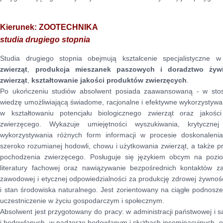
Kierunek: ZOOTECHNIKA
studia drugiego stopnia
Studia drugiego stopnia obejmują kształcenie specjalistyczne 
zwierząt
,
produkcja mieszanek paszowych i doradztwo żyw
zwierząt
,
kształtowanie jakości produktów zwierzęcych
.
Po ukończeniu studiów absolwent posiada zaawansowaną - w stos
wiedzę umożliwiającą świadome, racjonalne i efektywne wykorzystywani
w kształtowaniu potencjału biologicznego zwierząt oraz jakoś
zwierzęcego. Wykazuje umiejętności wyszukiwania, krytycznej
wykorzystywania różnych form informacji w procesie doskonaleni
szeroko rozumianej hodowli, chowu i użytkowania zwierząt, a także p
pochodzenia zwierzęcego. Posługuje się językiem obcym na pozio
literatury fachowej oraz nawiązywanie bezpośrednich kontaktów
zawodowej i etycznej odpowiedzialności za produkcję zdrowej żywnośc
i stan środowiska naturalnego. Jest zorientowany na ciągłe podnoszen
uczestniczenie w życiu gospodarczym i społecznym.
Absolwent jest przygotowany do pracy: w administracji państwowej i
i hodowlanych, w nadzorze hodowlanym i służbach inseminacyjnych, 