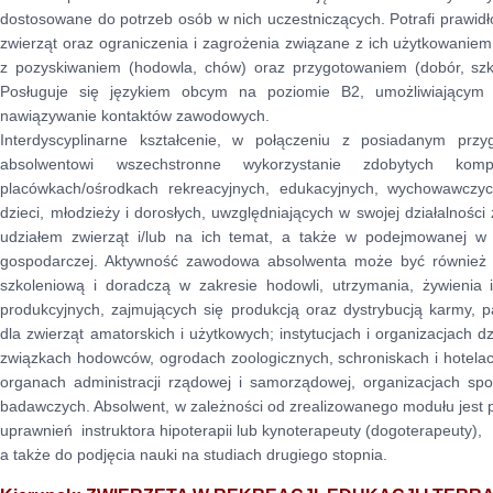
dostosowane do potrzeb osób w nich uczestniczących. Potrafi prawidł
zwierząt oraz ograniczenia i zagrożenia związane z ich użytkowaniem
z pozyskiwaniem (hodowla, chów) oraz przygotowaniem (dobór, szk
Posługuje się językiem obcym na poziomie B2, umożliwiającym ko
nawiązywanie kontaktów zawodowych.
Interdyscyplinarne kształcenie, w połączeniu z posiadanym prz
absolwentowi wszechstronne wykorzystanie zdobytych k
placówkach/ośrodkach rekreacyjnych, edukacyjnych, wychowawczyc
dzieci, młodzieży i dorosłych, uwzględniających w swojej działalności
udziałem zwierząt i/lub na ich temat, a także w podejmowanej w t
gospodarczej. Aktywność zawodowa absolwenta może być również zw
szkoleniową i doradczą w zakresie hodowli, utrzymania, żywienia i
produkcyjnych, zajmujących się produkcją oraz dystrybucją karmy, 
dla zwierząt amatorskich i użytkowych; instytucjach i organizacjach d
związkach hodowców, ogrodach zoologicznych, schroniskach i hotelac
organach administracji rządowej i samorządowej, organizacjach s
badawczych. Absolwent, w zależności od zrealizowanego modułu jest 
uprawnień instruktora hipoterapii lub kynoterapeuty (dogoterapeuty),
a także do podjęcia nauki na studiach drugiego stopnia.