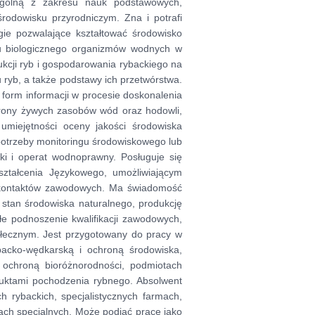
ogólną z zakresu nauk podstawowych,
rodowisku przyrodniczym. Zna i potrafi
gie pozwalające kształtować środowisko
łu biologicznego organizmów wodnych w
kcji ryb i gospodarowania rybackiego na
 ryb, a także podstawy ich przetwórstwa.
 form informacji w procesie doskonalenia
hrony żywych zasobów wód oraz hodowli,
miejętności oceny jakości środowiska
 potrzeby monitoringu środowiskowego lub
ki i operat wodnoprawny. Posługuje się
ztałcenia Językowego, umożliwiającym
ch kontaktów zawodowych. Ma świadomość
 stan środowiska naturalnego, produkcję
łe podnoszenie kwalifikacji zawodowych,
ołecznym. Jest przygotowany do pracy w
backo-wędkarską i ochroną środowiska,
 ochroną bioróżnorodności, podmiotach
uktami pochodzenia rybnego. Absolwent
h rybackich, specjalistycznych farmach,
ach specjalnych. Może podjąć pracę jako