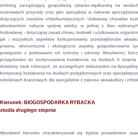
ichtiolog zarządzający gospodarką rybacko-wędkarską na wodac
rezerwatach przyrody oraz jako specjalista w zakresie sporządzani
dotyczących zasobów ichtiofaunistycznych. Unikatowy charakter kszt
absolwentom nabycie spójnej wiedzy w jednej z dwu wybranych 
hodowlanej - dotyczącej zasad chowu, hodowli i użytkowania organiz
jak i wszystkich aspektów funkcjonowania przedsiębiorstw akwakult
prawne, ekonomiczne i ekologiczne aspekty gospodarowania ż
powiązaniu z podstawami ich ochrony i odnowy. Absolwenci, którz
przygotowani do kontynuowania kształcenia na studiach II stopni
dziedziny nauk rolniczych, ze szczególnym wskazaniem na dyscyplinę
kontynuacji kształcenia na studiach podyplomowych oraz specjalistycz
szkoleniach branżowych dla specjalistów z zakresu akwakultury i ichtiob
Kierunek: BIOGOSPODARKA RYBACKA
studia drugiego stopnia
Absolwent kierunku charakteryzował się będzie posiadaniem zaa