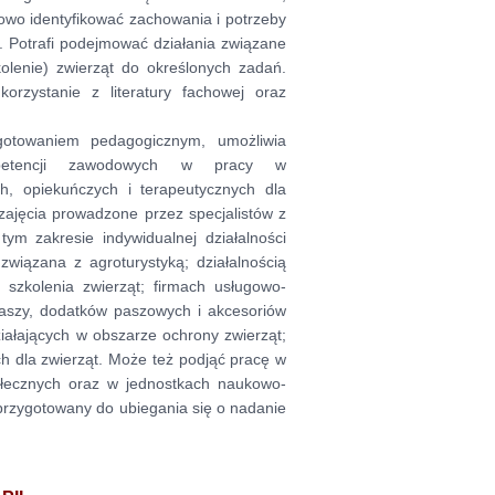
owo identyfikować zachowania i potrzeby
. Potrafi podejmować działania związane
olenie) zwierząt do określonych zadań.
rzystanie z literatury fachowej oraz
ygotowaniem pedagogicznym, umożliwia
ompetencji zawodowych w pracy w
h, opiekuńczych i terapeutycznych dla
 zajęcia prowadzone przez specjalistów z
ym zakresie indywidualnej działalności
iązana z agroturystyką; działalnością
 szkolenia zwierząt; firmach usługowo-
paszy, dodatków paszowych i akcesoriów
ziałających w obszarze ochrony zwierząt;
h dla zwierząt. Może też podjąć pracę w
połecznych oraz w jednostkach naukowo-
przygotowany do ubiegania się o nadanie