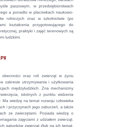
myśle paszowym, w przedsiębiorstwach
zęcego a ponadto w placówkach naukowo-
ctw rolniczych oraz w szkolnictwie (po
dami kształcenia przygotowującego do
tycznej, praktyki i zajęć terenowych są
mi ludzkimi.
PII
 obecności oraz roli zwierząt w życiu
 w zakresie utrzymywania i użytkowania
acjach międzyludzkich. Zna mechanizmy
ierzęcia, istotnych z punktu widzenia
. Ma wiedzę na temat rozwoju człowieka
ch i przyczynach jego zaburzeń, a także
tach ze zwierzętami. Posiada wiedzę o
omagania zajęciami z udziałem zwierząt.
ch gatunków zwierząt i/lub na ich temat,