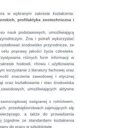
era w wybranym zakresie kształcenia:
orskich
,
profilaktyka zootechniczna i
esu nauk podstawowych, umożliwiającą
zyrodniczym. Zna i potrafi wykorzystać
kształtować środowisko przyrodnicze, ze
 celu poprawy jakości życia człowieka.
rzystywania różnych form informacji w
zakresie hodowli, chowu i użytkowania
m korzystanie z literatury fachowej oraz
mość znaczenia zawodowej i etycznej
ąt oraz kształtowanie i stan środowiska
ji zawodowych, umożliwiających aktywne
i samorządowej związanej z rolnictwem,
ych, przedsiębiorstwach zajmujących się
wierzęcego, a także do prowadzenia
ej (zgodnie ze standardami kształcenia
any do pracy w szkolnictwie.