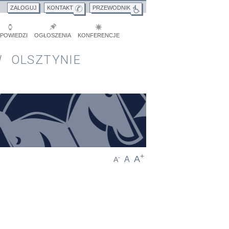
ZALOGUJ
KONTAKT
PRZEWODNIK
POWIEDZI
OGŁOSZENIA
KONFERENCJE
 OLSZTYNIE
+
A
-
A
A