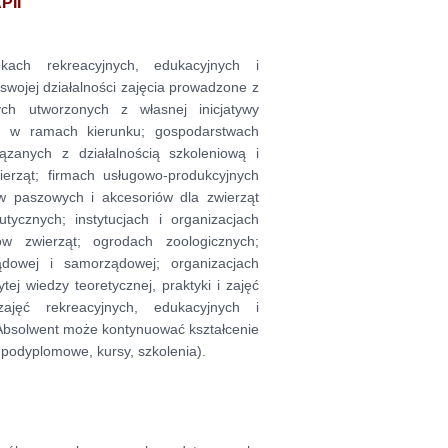
PII
ach rekreacyjnych, edukacyjnych i
swojej działalności zajęcia prowadzone z
ch utworzonych z własnej inicjatywy
ch w ramach kierunku; gospodarstwach
iązanych z działalnością szkoleniową i
ierząt; firmach usługowo-produkcyjnych
ów paszowych i akcesoriów dla zwierząt
tycznych; instytucjach i organizacjach
w zwierząt; ogrodach zoologicznych;
ządowej i samorządowej; organizacjach
j wiedzy teoretycznej, praktyki i zajęć
jęć rekreacyjnych, edukacyjnych i
. Absolwent może kontynuować kształcenie
a podyplomowe, kursy, szkolenia).