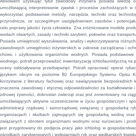
Absolwent uzyskując tytuł zawodowy inżyniera posiada wiedzę 
umożliwiającą interpretowanie zjawisk i procesów zachodzących w ś
wykorzystać podstawowe metody, narzędzia, techniki oraz technolo
przyrodnicze, ze szczególnym uwzględnieniem zasobów i potencja
celu poprawy jakości życia człowieka. Zna zróżnicowane modele produ
wodach otwartych, zasady i techniki zarybień, połowów oraz transportu
Posiada umiejętność wyszukiwania, analizy i wykorzystywania różnych
zawodowych umiejętności inżynierskich w zakresie zarządzania i oc
chowu i użytkowania organizmów wodnych. Posiada podstawowe u
wodnego, potrafi przeprowadzić inwentaryzację ichtiofaunistyczną na
oceny oddziaływania przedsięwzięć. Potrafi opracować operat rybac
językiem obcym na poziomie B2 Europejskiego Systemu Opisu Ks
korzystanie z literatury fachowej oraz nawiązywanie bezpośredni
znaczenia zawodowej i etycznej odpowiedzialności za kształtowanie i
zdrowej żywności, dobrostan zwierząt oraz jest zorientowany na ciąg
umożliwiających aktywne uczestniczenie w życiu gospodarczym i sp
administracji rządowej i samorządowej związanej z gospodarką ry
organizacjach i służbach zajmujących się gospodarką wodną oraz
związanych z obrotem organizmami wodnymi oraz surowcami i prod
jest przygotowany do podjęcia pracy jako ichtiolog w gospodarstwac
ośrodkach zarybieniowych i wylęgarniach ryb oraz wędkarskich łowisk