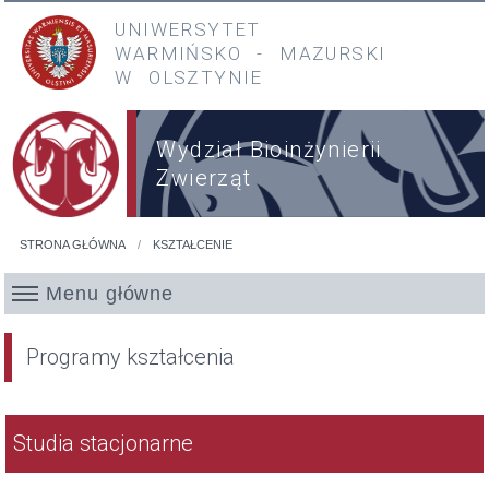
Przejdź do treści
Przejdź do menu głównego
UNIWERSYTET
WARMIŃSKO
-
MAZURSKI
W OLSZTYNIE
Wydział Bioinżynierii
Zwierząt
STRONA GŁÓWNA
KSZTAŁCENIE
Jesteś tutaj
Menu główne
Programy kształcenia
Studia stacjonarne