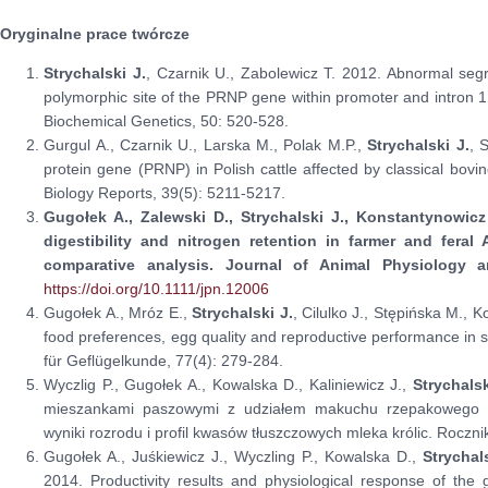
Oryginalne prace twórcze
Strychalski J.
, Czarnik U., Zabolewicz T. 2012. Abnormal segr
polymorphic site of the PRNP gene within promoter and intron 1 r
Biochemical Genetics, 50: 520-528.
Gurgul A., Czarnik U., Larska M., Polak M.P.,
Strychalski J.
, 
protein gene (PRNP) in Polish cattle affected by classical bov
Biology Reports, 39(5): 5211-5217.
Gugołek A., Zalewski D.,
Strychalski J.
, Konstantynowic
digestibility and nitrogen retention in farmer and feral
comparative analysis. Journal of Animal Physiology a
https://doi.org/10.1111/jpn.12006
Gugołek A., Mróz E.,
Strychalski J.
, Cilulko J., Stępińska M.,
food preferences, egg quality and reproductive performance in 
für Geflügelkunde, 77(4): 279-284.
Wyczlig P., Gugołek A., Kowalska D., Kaliniewicz J.,
Strychalsk
mieszankami paszowymi z udziałem makuchu rzepakowego 
wyniki rozrodu i profil kwasów tłuszczowych mleka królic. Roczni
Gugołek A., Juśkiewicz J., Wyczling P., Kowalska D.,
Strychals
2014. Productivity results and physiological response of the ga