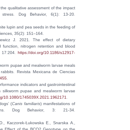
 the qualitative assessment of the impact
o stress. Dog Behavior, 6(1): 13-20.
hite lupin and pea seeds in the feeding of
ciences, 35(2): 151–164.
iewicz J. 2021. The effect of dietary
 function, nitrogen retention and blood
, 17:204.
https://doi.org/10.1186/s12917-
ilkworm pupae and mealworm larvae meals
 rabbits. Revista Mexicana de Ciencias
5455
.
rformance indicators and gastrointestinal
th silkworm pupae and mealworm larvae
.org/10.1080/1745039X.2021.1962171
.
dogs’ (
Canis familiaris
) manifestations of
hs. Dog Behavior, 3: 21-34.
D., Kaczorek-Łukowska E., Snarska A.,
The Effect of the BCO2 Genotype on the