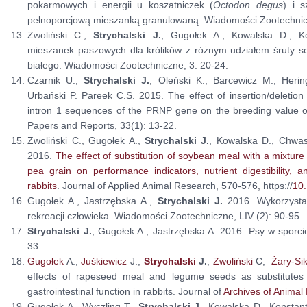
pokarmowych i energii u koszatniczek (
Octodon degus
) i s
pełnoporcjową mieszanką granulowaną. Wiadomości Zootechnicz
Zwoliński C.,
Strychalski J.
, Gugołek A., Kowalska D., K
mieszanek paszowych dla królików z różnym udziałem śruty soj
białego. Wiadomości Zootechniczne, 3: 20-24.
Czarnik U.,
Strychalski J.
, Oleński K., Barcewicz M., Heri
Urbański P. Pareek C.S. 2015. The effect of insertion/deletio
intron 1 sequences of the PRNP gene on the breeding value of 
Papers and Reports, 33(1): 13-22.
Zwoliński C., Gugołek A.,
Strychalski J.
, Kowalska D., Chwas
2016.
The effect of substitution of soybean meal with a mixture
pea grain on performance indicators, nutrient digestibility, 
rabbits
. Journal of Applied Animal Research, 570-576, https://
10
Gugołek A., Jastrzębska A.,
Strychalski J.
2016. Wykorzysta
rekreacji człowieka. Wiadomości Zootechniczne, LIV (2): 90-95.
Strychalski J.
, Gugołek A., Jastrzębska A. 2016. Psy w sporcie
33.
Gugołek
A.,
Juśkiewicz
J.,
Strychalski
J.
,
Zwoliński
C,
Żary-Si
effects of rapeseed meal and legume seeds as substitutes
gastrointestinal function in rabbits. Journal of
Archives of Animal 
Gugołek A., Wyczling T.,
Strychalski J.
, Kowalska D., Konstant