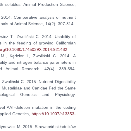
th solubles. Animal Production Science,
 2014. Comparative analysis of nutrient
Annals of Animal Science, 14(2): 307-314.
wicz T., Zwoliński C. 2014. Usability of
s in the feeding of growing Californian
i.org/10.1080/1745039X.2014.921482
 M., Kędzior I., Zwoliński C. 2014. A
bility and nitrogen balance parameters in
ed Animal Research, 42(4): 389-394.
Zwoliński C. 2015. Nutrient Digestibility
es Mustelidae and Canidae Fed the Same
logical Genetics and Physiology.
el AAT-deletion mutation in the coding
Applied Genetics,
https://10.1007/s13353-
tynowicz M. 2015. Strawność składników