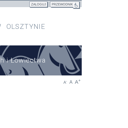
ZALOGUJ
PRZEWODNIK
 OLSZTYNIE
h i Łowiectwa
+
A
-
A
A