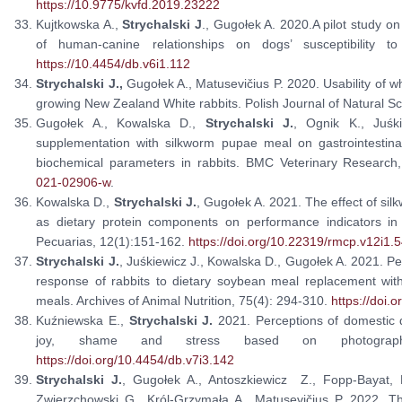
https://10.9775/kvfd.2019.23222
Kujtkowska A.,
Strychalski J
., Gugołek A. 2020.A pilot study on
of human-canine relationships on dogs’ susceptibility t
https://10.4454/db.v6i1.112
Strychalski J.,
Gugołek A., Matusevičius P. 2020. Usability of w
growing New Zealand White rabbits. Polish Journal of Natural S
Gugołek A., Kowalska D.,
Strychalski J.
, Ognik K., Juśk
supplementation with silkworm pupae meal on gastrointestinal
biochemical parameters in rabbits. BMC Veterinary Research
021-02906-w
.
Kowalska D.,
Strychalski J.
, Gugołek A. 2021. The effect of s
as dietary protein components on performance indicators in
Pecuarias, 12(1):151-162.
https://doi.org/10.22319/rmcp.v12i1.
Strychalski J.
, Juśkiewicz J., Kowalska D., Gugołek A. 2021. Pe
response of rabbits to dietary soybean meal replacement wi
meals. Archives of Animal Nutrition, 75(4): 294-310.
https://doi
Kuźniewska E.,
Strychalski J.
2021. Perceptions of domestic 
joy, shame and stress based on photograp
https://doi.org/10.4454/db.v7i3.142
Strychalski J.
, Gugołek A., Antoszkiewicz Z., Fopp-Bayat, 
Zwierzchowski G., Król-Grzymała A., Matusevičius P. 2022. 