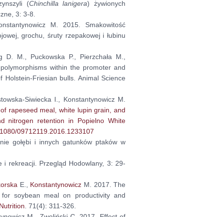
zynszyli (
Chinchilla
lanigera
) żywionych
ne, 3: 3-8.
onstantynowicz M. 2015. Smakowitość
owej, grochu, śruty rzepakowej i łubinu
ng D. M., Puckowska P., Pierzchała M.,
n polymorphisms within the promoter and
Holstein-Friesian bulls. Animal Science
towska-Siwiecka I., Konstantynowicz M.
 of rapeseed meal, white lupin grain, and
and nitrogen retention in Popielno White
.1080/09712119.2016.1233107
nie gołębi i innych gatunków ptaków w
 i rekreacji. Przegląd Hodowlany, 3: 29-
korska
E.,
Konstantynowicz
M. 2017. The
 for soybean meal on productivity and
Nutrition
. 71(4): 311-326.
ynowicz M., Zwoliński C. 2017. Effect of