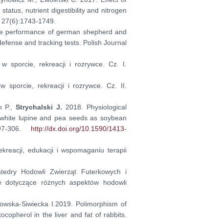
tatus, nutrient digestibility and nitrogen
s, 27(6):1743-1749.
The performance of german shepherd and
efense and tracking tests. Polish Journal
 sporcie, rekreacji i rozrywce. Cz. I.
 sporcie, rekreacji i rozrywce. Cz. II.
h P.,
Strychalski J.
2018. Physiological
, white lupine and pea seeds as soybean
297-306.
http://dx.doi.org/10.1590/1413-
kreacji, edukacji i wspomaganiu terapii
edry Hodowli Zwierząt Futerkowych i
ie dotyczące różnych aspektów hodowli
towska-Siwiecka I.2019. Polimorphism of
copherol in the liver and fat of rabbits.