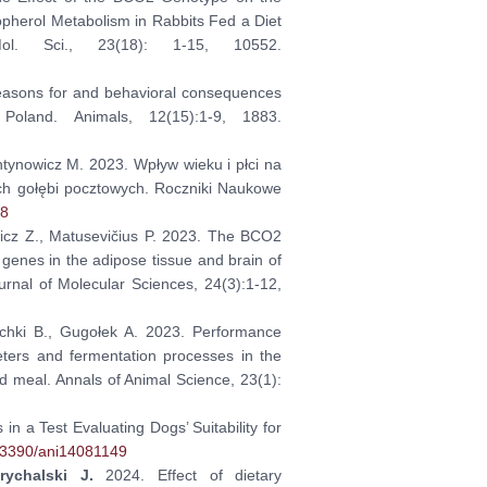
opherol Metabolism in Rabbits Fed a Diet
ol. Sci., 23(18): 1-15, 10552.
asons for and behavioral consequences
oland. Animals, 12(15):1-9, 1883.
ntynowicz M. 2023. Wpływ wieku i płci na
ych gołębi pocztowych. Roczniki Naukowe
78
icz Z., Matusevičius P. 2023. The BCO2
enes in the adipose tissue and brain of
ournal of Molecular Sciences, 24(3):1-12,
tschki B., Gugołek A. 2023. Performance
eters and fermentation processes in the
ed meal. Annals of Animal Science, 23(1):
n a Test Evaluating Dogs’ Suitability for
0.3390/ani14081149
trychalski J.
2024. Effect of dietary