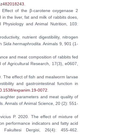
/rbz482018243
.
. Effect of the β-carotene oxygenase 2
n the liver, fat and milk of rabbits does,
l Physiology and Animal Nutrition, 103:
ductivity, nutrient digestibility, nitrogen
th
Sida hermaphrodita.
Animals 9, 901 (1-
nce and meat composition of rabbits fed
of Agricultural Research, 17(3), e0607,
0. The effect of fish and mealworm larvae
tibility and gastrointestinal function in
/10.1538/expanim.19-0072
.
laughter parameters and meat quality of
s. Annals of Animal Science, 20 (2): 551-
icius P. 2020. The effect of mixture of
on performance indicators and fatty acid
 Fakultesi Dergisi, 26(4): 455-462.