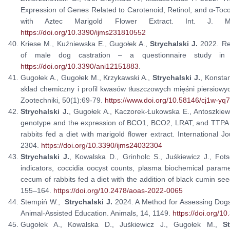
Expression of Genes Related to Carotenoid, Retinol, and α-Toc
with Aztec Marigold Flower Extract. Int. J. M
https://doi.org/10.3390/ijms231810552
Kriese M., Kuźniewska E., Gugołek A.,
Strychalski J.
2022. Re
of male dog castration – a questionnaire study in P
https://doi.org/10.3390/ani12151883
.
Gugołek A., Gugołek M., Krzykawski A.,
Strychalski J.
, Konsta
skład chemiczny i profil kwasów tłuszczowych mięśni piersiow
Zootechniki, 50(1):69-79.
https://www.doi.org/10.58146/cj1w-yq
Strychalski J.
, Gugołek A., Kaczorek-Łukowska E., Antoszkiew
genotype and the expression of BCO1, BCO2, LRAT, and TTPA g
rabbits fed a diet with marigold flower extract. International J
2304.
https://doi.org/10.3390/ijms24032304
Strychalski J.
, Kowalska D., Grinholc S., Juśkiewicz J., Fo
indicators, coccidia oocyst counts, plasma biochemical param
cecum of rabbits fed a diet with the addition of black cumin se
155–164.
https://doi.org/10.2478/aoas-2022-0065
Stempiń W.,
Strychalski J.
2024. A Method for Assessing Dogs i
Animal-Assisted Education. Animals, 14, 1149.
https://doi.org/1
Gugołek A., Kowalska D., Juśkiewicz J., Gugołek M.,
S