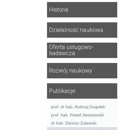
Historia
Działalność naukowa
Oferta usługowo-
badawcza
Rozwój naukowy
Publikacje
prof. dr hab. Andrzej Gugołek
prof. hab. Paweł Janiszewski
dr hab. Dariusz Zalewski