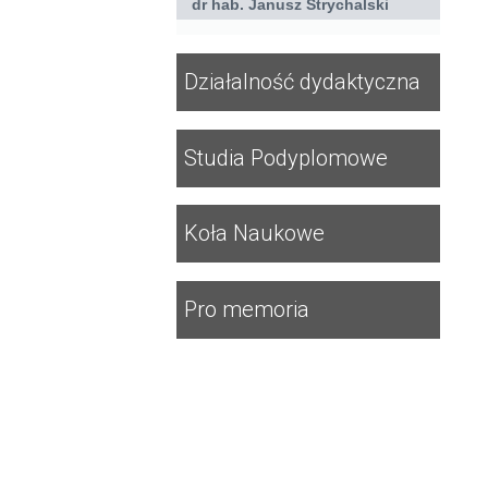
dr hab. Janusz Strychalski
Działalność dydaktyczna
Studia Podyplomowe
Koła Naukowe
Pro memoria