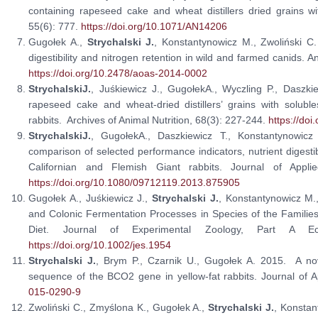
containing rapeseed cake and wheat distillers dried grains wi
55(6): 777.
https://doi.org/10.1071/AN14206
Gugołek A.,
Strychalski J.
, Konstantynowicz M., Zwoliński C.
digestibility and nitrogen retention in wild and farmed canids. 
https://doi.org/10.2478/aoas-2014-0002
StrychalskiJ.
, Juśkiewicz J., GugołekA., Wyczling P., Daszkie
rapeseed cake and wheat-dried distillers’ grains with soluble
rabbits. Archives of Animal Nutrition, 68(3): 227-244.
https://do
StrychalskiJ.
, GugołekA., Daszkiewicz T., Konstantynowicz
comparison of selected performance indicators, nutrient digesti
Californian and Flemish Giant rabbits. Journal of Appli
https://doi.org/10.1080/09712119.2013.875905
Gugołek A., Juśkiewicz J.,
Strychalski J.
, Konstantynowicz M., 
and Colonic Fermentation Processes in Species of the Famili
Diet. Journal of Experimental Zoology, Part A Eco
https://doi.org/10.1002/jes.1954
Strychalski J.
, Brym P., Czarnik U., Gugołek A. 2015. A nov
sequence of the BCO2 gene in yellow-fat rabbits. Journal of 
015-0290-9
Zwoliński C., Zmyślona K., Gugołek A.,
Strychalski J.
, Konstan