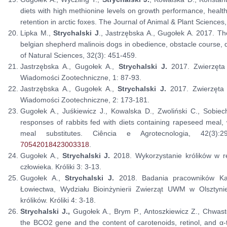
diets with high methionine levels on growth performance, health s
retention in arctic foxes. The Journal of Animal & Plant Science
Lipka M.,
Strychalski J
., Jastrzębska A., Gugołek A. 2017. 
belgian shepherd malinois dogs in obedience, obstacle course, d
of Natural Sciences, 32(3): 451-459.
Jastrzębska A., Gugołek A.,
Strychalski J.
2017. Zwierzęta w
Wiadomości Zootechniczne, 1: 87-93.
Jastrzębska A., Gugołek A.,
Strychalski J.
2017. Zwierzęta w
Wiadomości Zootechniczne, 2: 173-181.
Gugołek A., Juśkiewicz J., Kowalska D., Zwoliński C., Sobiec
responses of rabbits fed with diets containing rapeseed meal
meal substitutes. Ciência e Agrotecnologia, 42(3):
70542018423003318
.
Gugołek A.,
Strychalski J.
2018. Wykorzystanie królików w re
człowieka. Króliki 3: 3-13.
Gugołek A.,
Strychalski J.
2018. Badania pracowników Kat
Łowiectwa, Wydziału Bioinżynierii Zwierząt UWM w Olsztyn
królików. Króliki 4: 3-18.
Strychalski J.,
Gugołek A., Brym P., Antoszkiewicz Z., Chwas
the BCO2 gene and the content of carotenoids, retinol, and α-to