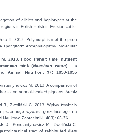
egation of alleles and haplotypes at the
egions in Polish Holstein-Fresian cattle.
Słota E. 2012. Polymorphism of the prion
ine spongiform encephalopathy. Molecular
z M. 2013.
Food transit time, nutrient
 American mink (
Neovison vison
) – a
nd Animal Nutrition, 97: 1030-1035
 Konstantynowicz M. 2013. A comparison of
short- and normal-beaked pigeons. Archiv
i J.
, Zwoliński C. 2013. Wpływ żywienia
i pszennego wywaru gorzelnianego na
ki Naukowe Zootechniki, 40(I): 65-76.
ki J.
, Konstantynowicz M., Zwoliński C.
strointestinal tract of rabbits fed diets