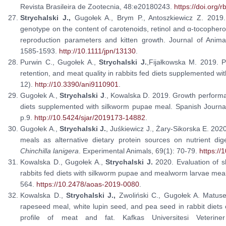
Revista Brasileira de Zootecnia, 48:e20180243.
https://doi.org
Strychalski J.,
Gugołek A., Brym P., Antoszkiewicz Z. 2019
genotype on the content of carotenoids, retinol and α-tocopherol i
reproduction parameters and kitten growth. Journal of Anima
1585-1593.
http://10.1111/jpn/13130
.
Purwin C., Gugołek A.,
Strychalski J.
,Fijałkowska M. 2019. Pro
retention, and meat quality in rabbits fed diets supplemented wi
12).
http://10.3390/ani9110901
.
Gugołek A.,
Strychalski J
., Kowalska D. 2019. Growth performa
diets supplemented with silkworm pupae meal. Spanish Journal 
p.9.
http://10.5424/sjar/2019173-14882
.
Gugołek A.,
Strychalski J.
, Juśkiewicz J., Żary-Sikorska E. 202
meals as alternative dietary protein sources on nutrient diges
Chinchilla lanigera
. Experimental Animals, 69(1): 70-79.
https:/
Kowalska D., Gugołek A.,
Strychalski J.
2020. Evaluation of s
rabbits fed diets with silkworm pupae and mealworm larvae meal
564.
https://10.2478/aoas-2019-0080
.
Kowalska D.,
Strychalski J.,
Zwoliński C., Gugołek A. Matusev
rapeseed meal, white lupin seed, and pea seed in rabbit diets 
profile of meat and fat. Kafkas Universitesi Veteriner