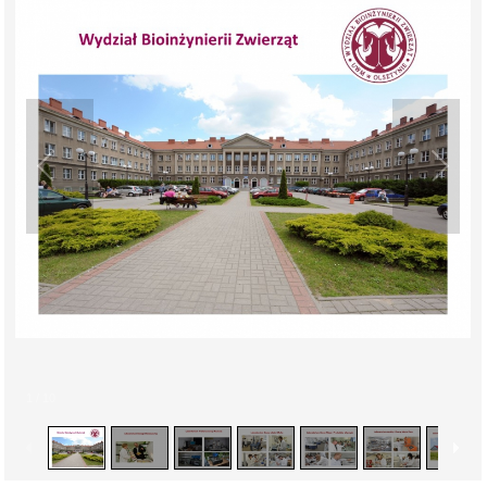
1
/
10