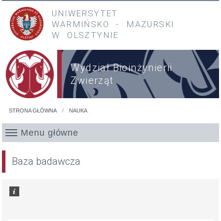
Przejdź do treści
Przejdź do menu głównego
UNIWERSYTET
WARMIŃSKO
-
MAZURSKI
W OLSZTYNIE
Wydział Bioinżynierii
Zwierząt
STRONA GŁÓWNA
NAUKA
Jesteś tutaj
Menu główne
Baza badawcza